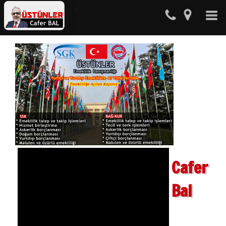
Cafer
Bal