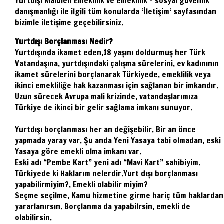
Yurtdışı Malülen Emeklilik ve emeklilik – sosyal güvenlik
danışmanlığı ile ilgili tüm konularda ‘İletişim‘ sayfasından
bizimle iletişime geçebilirsiniz.
Yurtdışı Borçlanması Nedir?
Yurtdışında ikamet eden,18 yaşını doldurmuş her Türk
Vatandaşına, yurtdışındaki çalışma sürelerini, ev kadınının
ikamet sürelerini borçlanarak Türkiyede, emeklilik veya
ikinci emekliliğe hak kazanması için sağlanan bir imkandır.
Uzun sürecek Avrupa mali krizinde, vatandaşlarımıza
Türkiye de ikinci bir gelir sağlama imkanı sunuyor.
Yurtdışı borçlanması her an değişebilir. Bir an önce
yapmada yaray var. Şu anda Yeni Yasaya tabi olmadan, eski
Yasaya göre emekli olma imkanı var.
Eski adı “Pembe Kart” yeni adı “Mavi Kart” sahibiyim.
Türkiyede ki Haklarım nelerdir.Yurt dışı borçlanması
yapabilirmiyim?, Emekli olabilir miyim?
Seçme seçilme, Kamu hizmetine girme hariç tüm haklardan
yararlanırsın. Borçlanma da yapabilrsin, emekli de
olabilirsin.